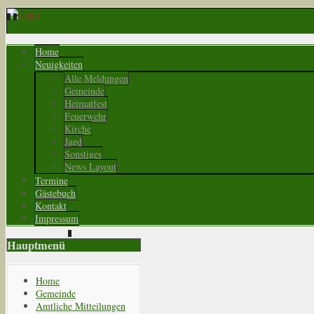
Home
Neuigkeiten
Alle Meldungen
Gemeinde
Heimatfest
Feuerwehr
Kirche
Jagd
Sonstiges
News Layout
Termine
Gästebuch
Kontakt
Impressum
Hauptmenü
Home
Gemeinde
Amtliche Mitteilungen