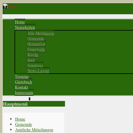
Home
Neuigkeiten
Alle Meldungen
Gemeinde
Heimatfest
Feuerwehr
Kirche
Jagd
Sonstiges
News Layout
Termine
Gästebuch
Kontakt
Impressum
Hauptmenü
Home
Gemeinde
Amtliche Mitteilungen