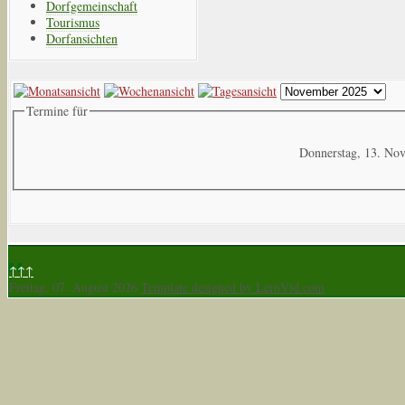
Dorfgemeinschaft
Tourismus
Dorfansichten
Termine für
Donnerstag, 13. No
↑↑↑
Freitag, 07. August 2026
Template designed by LernVid.com