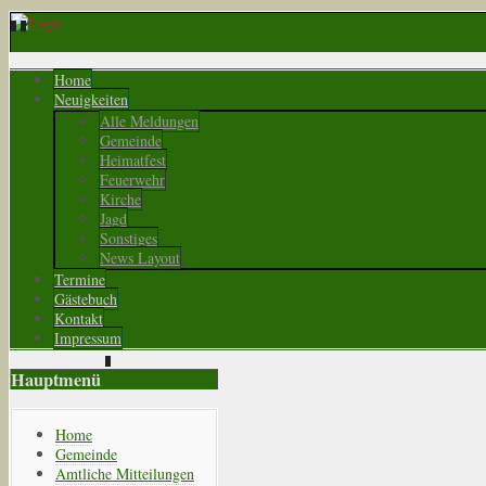
Home
Neuigkeiten
Alle Meldungen
Gemeinde
Heimatfest
Feuerwehr
Kirche
Jagd
Sonstiges
News Layout
Termine
Gästebuch
Kontakt
Impressum
Hauptmenü
Home
Gemeinde
Amtliche Mitteilungen