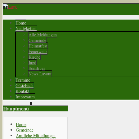
Home
Neuigkeiten
Alle Meldungen
Gemeinde
Heimatfest
Feuerwehr
Kirche
Jagd
Sonstiges
News Layout
Termine
Gästebuch
Kontakt
Impressum
Hauptmenü
Home
Gemeinde
Amtliche Mitteilungen