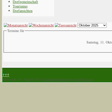
Dorfgemeinschaft
Tourismus
Dorfansichten
Termine für
Samstag, 11. Okt
↑↑↑
Mittwoch, 05. August 2026
Template designed by LernVid.com