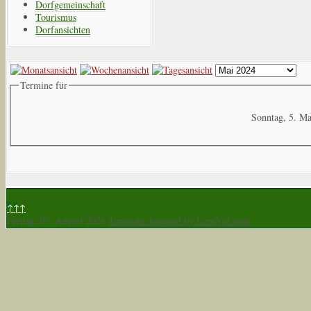
Dorfgemeinschaft
Tourismus
Dorfansichten
Termine für
Sonntag, 5. M
↑↑↑
Freitag, 07. August 2026
Template designed by LernVid.com