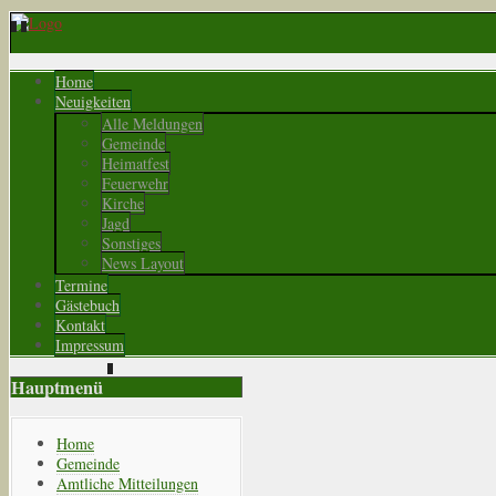
Home
Neuigkeiten
Alle Meldungen
Gemeinde
Heimatfest
Feuerwehr
Kirche
Jagd
Sonstiges
News Layout
Termine
Gästebuch
Kontakt
Impressum
Hauptmenü
Home
Gemeinde
Amtliche Mitteilungen